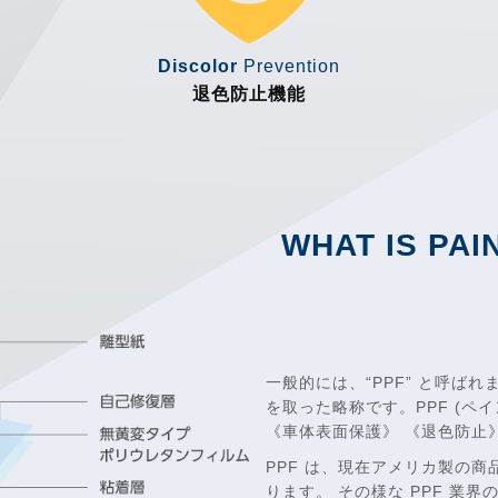
Discolor
Prevention
退色防止機能
WHAT IS PAI
一般的には、“PPF” と呼ばれますが、
を取った略称です。PPF (ペ
《車体表面保護》 《退色防止
PPF は、現在アメリカ製の
ります。 その様な PPF 業界の