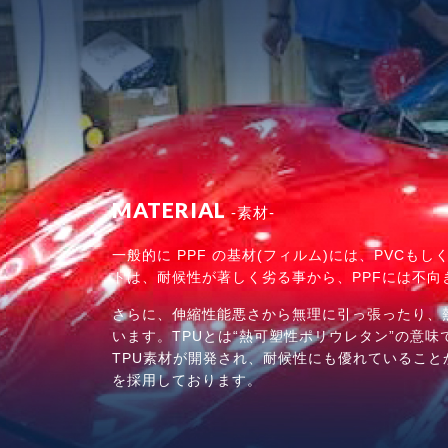
MATERIAL
-素材-
一般的に PPF の基材(フィルム)には、PVC
トは、耐候性が著しく劣る事から、PPFには不向
さらに、伸縮性能悪さから無理に引っ張ったり、
います。TPUとは“熱可塑性ポリウレタン”の意
TPU素材が開発され、耐候性にも優れていることから
を採用しております。