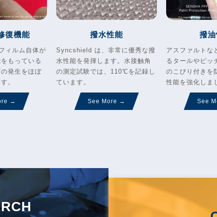
修復機能
撥水性能
撥油
 は、フィルム自体が
Syncshield は、非常に優秀な撥
アスファルトな
能をもっている
水性能を発揮します。水接触角
るタールやピッ
ズの発生をほぼ
の測定試験では、110℃を記録し
のこびり付きを
ます。
ています。
性能を強化しま
ore →
See More →
See M
ARCH