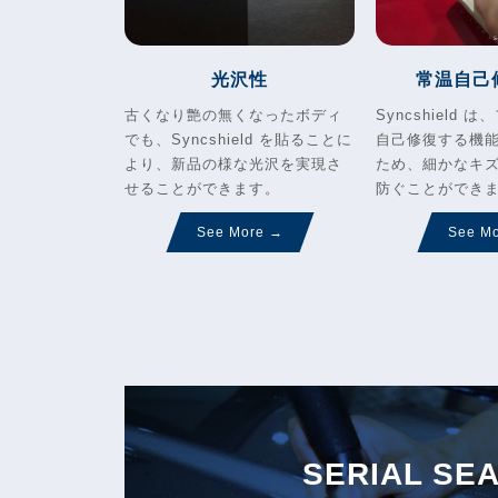
光沢性
常温自己
古くなり艶の無くなったボディ
Syncshield
でも、Syncshield を貼ることに
自己修復する機
より、新品の様な光沢を実現さ
ため、細かなキ
せることができます。
防ぐことができ
See More →
See M
SERIAL SE