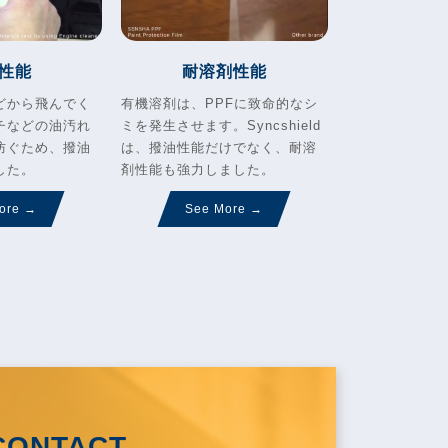
性能
耐溶剤性能
どから飛んでく
有機溶剤は、PPFに致命的なシ
チなどの油汚れ
ミを発生させます。Syncshield
防ぐため、撥油
は、撥油性能だけでなく、耐溶
した。
剤性能も強力しました。
ore →
See More →
CONTACT