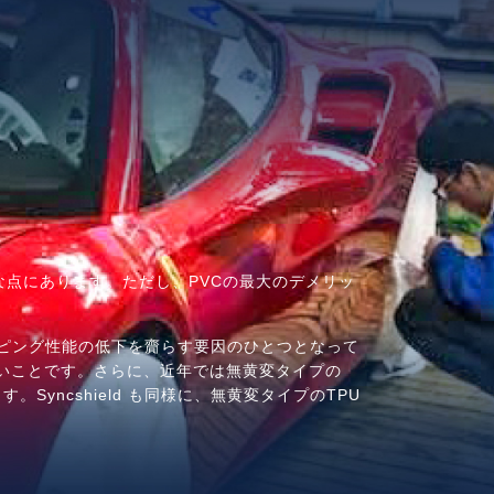
能な点にあります。ただし、PVCの最大のデメリッ
ピング性能の低下を齎らす要因のひとつとなって
良いことです。さらに、近年では無黄変タイプの
yncshield も同様に、無黄変タイプのTPU