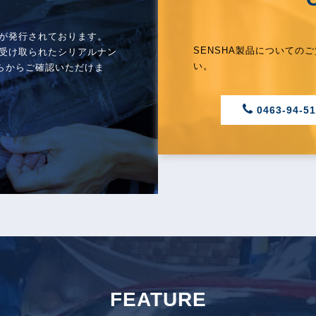
バーが発行されております。
SENSHA製品についての
に受け取られたシリアルナン
い。
らからご確認いただけま
0463-94-51
FEATURE